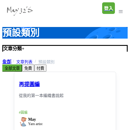
登入
預設類別
文章分類
+
全部
首頁
文章列表
預設類別
全部文章
免費
付費
預設類別
再提圓編
從我的第一本編織書說起
#
圓編
May
Yarn artist